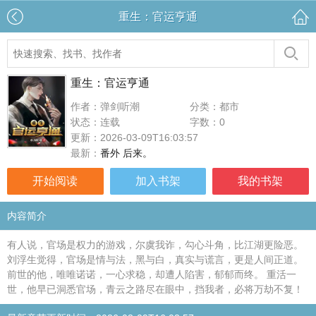
重生：官运亨通
重生：官运亨通
作者：弹剑听潮
分类：都市
状态：连载
字数：0
更新：2026-03-09T16:03:57
最新：
番外 后来。
开始阅读
加入书架
我的书架
内容简介
有人说，官场是权力的游戏，尔虞我诈，勾心斗角，比江湖更险恶。
刘浮生觉得，官场是情与法，黑与白，真实与谎言，更是人间正道。
前世的他，唯唯诺诺，一心求稳，却遭人陷害，郁郁而终。 重活一
世，他早已洞悉官场，青云之路尽在眼中，挡我者，必将万劫不复！