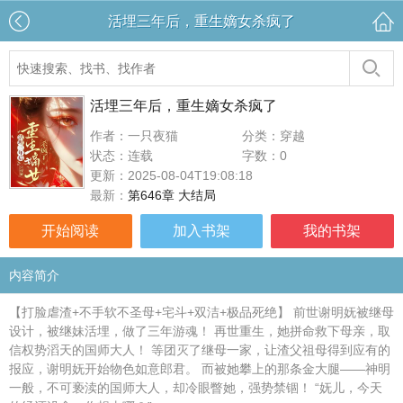
活埋三年后，重生嫡女杀疯了
活埋三年后，重生嫡女杀疯了
作者：一只夜猫
分类：穿越
状态：连载
字数：0
更新：2025-08-04T19:08:18
最新：
第646章 大结局
开始阅读
加入书架
我的书架
内容简介
【打脸虐渣+不手软不圣母+宅斗+双洁+极品死绝】 前世谢明妩被继母
设计，被继妹活埋，做了三年游魂！ 再世重生，她拼命救下母亲，取
信权势滔天的国师大人！ 等团灭了继母一家，让渣父祖母得到应有的
报应，谢明妩开始物色如意郎君。 而被她攀上的那条金大腿——神明
一般，不可亵渎的国师大人，却冷眼瞥她，强势禁锢！ “妩儿，今天