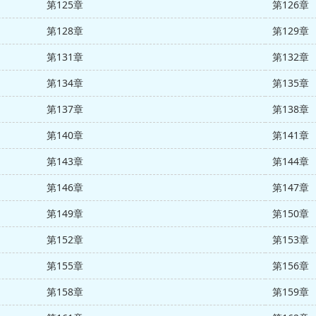
第125章
第126章
第128章
第129章
第131章
第132章
第134章
第135章
第137章
第138章
第140章
第141章
第143章
第144章
第146章
第147章
第149章
第150章
第152章
第153章
第155章
第156章
第158章
第159章