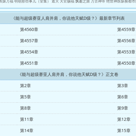
表妹万福
明朝那些事儿（全集）
遮天
天官赐福
飘邈之旅
万古神帝
绝世神医纵横都市
《能与超级赛亚人肩并肩，你说他天赋D级？》最新章节列表
第4560章
第4559章
第4557章
第4556章
第4554章
第4553章
第4551章
第4550章
《能与超级赛亚人肩并肩，你说他天赋D级？》正文卷
第2章
第3章
第5章
第6章
第8章
第9章
第11章
第12章
第14章
第15章