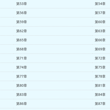
第53章
第54章
第56章
第57章
第59章
第60章
第62章
第63章
第65章
第66章
第68章
第69章
第71章
第72章
第74章
第75章
第77章
第78章
第80章
第81章
第83章
第84章
第86章
第87章