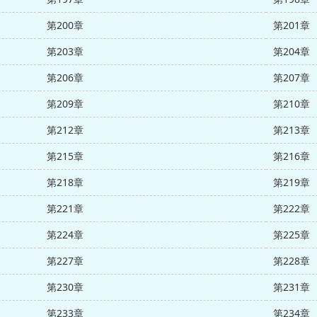
第200章
第201章
第203章
第204章
第206章
第207章
第209章
第210章
第212章
第213章
第215章
第216章
第218章
第219章
第221章
第222章
第224章
第225章
第227章
第228章
第230章
第231章
第233章
第234章