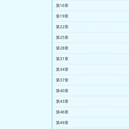
第16章
第19章
第22章
第25章
第28章
第31章
第34章
第37章
第40章
第43章
第46章
第49章