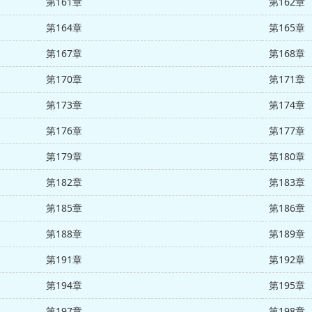
第161章
第162章
第164章
第165章
第167章
第168章
第170章
第171章
第173章
第174章
第176章
第177章
第179章
第180章
第182章
第183章
第185章
第186章
第188章
第189章
第191章
第192章
第194章
第195章
第197章
第198章