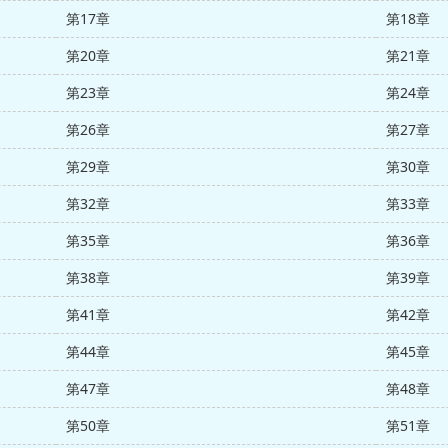
第17章
第18章
第20章
第21章
第23章
第24章
第26章
第27章
第29章
第30章
第32章
第33章
第35章
第36章
第38章
第39章
第41章
第42章
第44章
第45章
第47章
第48章
第50章
第51章