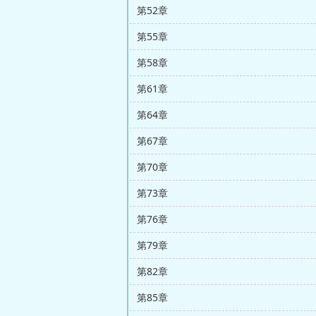
第52章
第55章
第58章
第61章
第64章
第67章
第70章
第73章
第76章
第79章
第82章
第85章